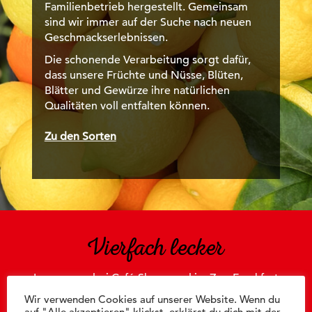
Familienbetrieb hergestellt. Gemeinsam
sind wir immer auf der Suche nach neuen
Geschmackserlebnissen.
Die schonende Verarbeitung sorgt dafür,
dass unsere Früchte und Nüsse, Blüten,
Blätter und Gewürze ihre natürlichen
Qualitäten voll entfalten können.
Zu den Sorten
Vierfach lecker
In unseren drei Café-Shops und im Zoo Frankfurt
verwöhnen wir euch zu allen Jahreszeiten mit
Wir verwenden Cookies auf unserer Website. Wenn du
den leckeren Dingen, die zum guten Leben
auf "Alle akzeptieren" klickst, erklärst du dich mit der