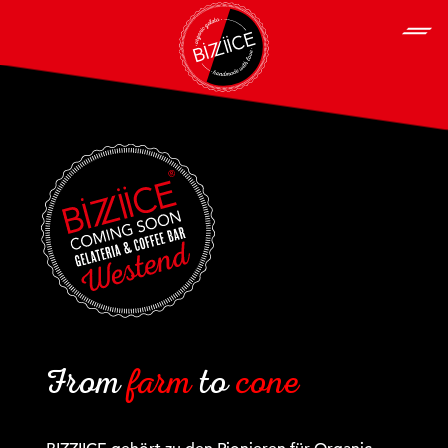
From
farm
to
cone