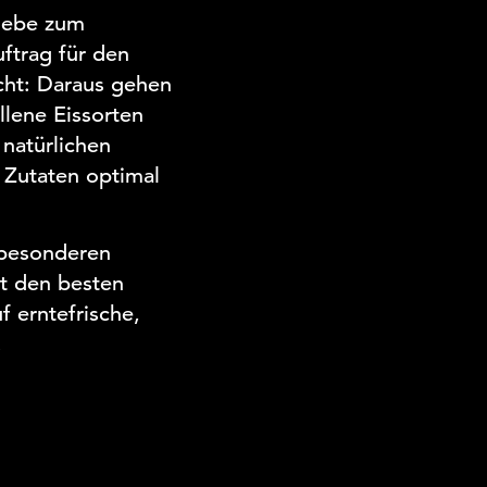
Liebe zum
trag für den
ht: Daraus gehen
llene Eissorten
natürlichen
 Zutaten optimal
 besonderen
it den besten
f erntefrische,
.