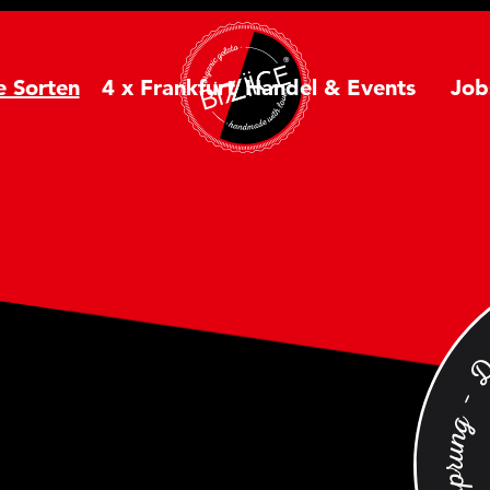
e Sorten
4 x Frankfurt
Handel & Events
Job