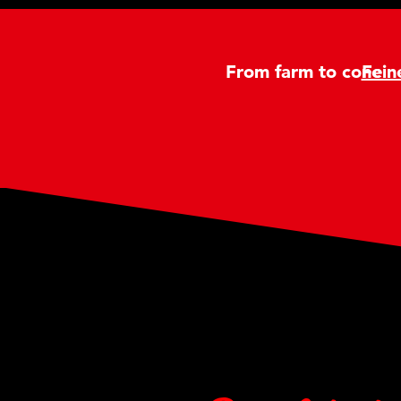
From farm to cone
Fein