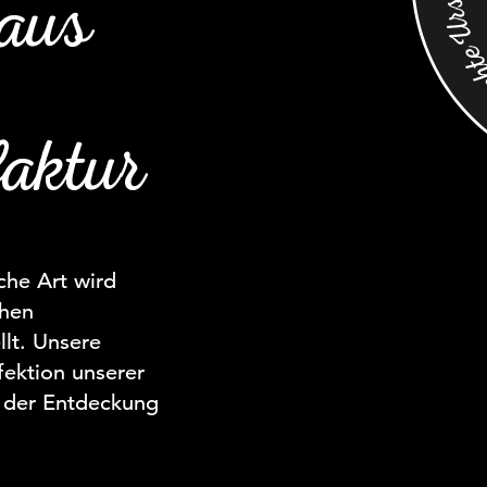
aus
aktur
sche Art wird
chen
llt. Unsere
fektion unserer
 der Entdeckung