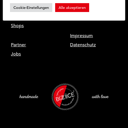
Home
Kontakt
Cookie-Einstellungen
Alle akzeptieren
Sorten
Bio-Zertifikat
Shops
Impressum
Partner
Datenschutz
Jobs