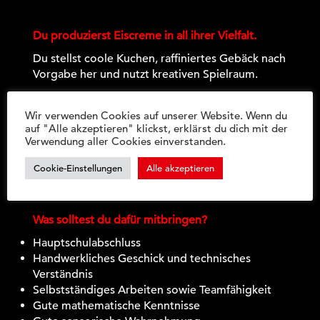
Du produzierst Eiscreme in all ihrer Vielfalt.
Du stellst coole Kuchen, raffiniertes Gebäck nach
Vorgabe her und nutzt kreativen Spielraum.
Du berechnest Zutaten und teilst sie ein.
Wir verwenden Cookies auf unserer Website. Wenn du
Du lernst alles über eine hygienische Produktion
auf "Alle akzeptieren" klickst, erklärst du dich mit der
und das richtige Timing von Backzeiten.
Verwendung aller Cookies einverstanden.
Du erfährst alles über die Dekoration und den
Cookie-Einstellungen
Alle akzeptieren
Verkauf deiner Produkte.
Was solltest du dafür mitbringen?
Hauptschulabschluss
Handwerkliches Geschick und technisches
Verständnis
Selbstständiges Arbeiten sowie Teamfähigkeit
Gute mathematische Kenntnisse